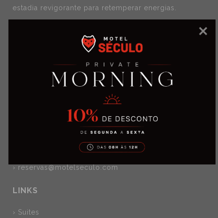
estadia revigorante para retemperar energias.
RNET nº 9909
CONTACTOS
› Rua de Santa Isabel, 510
Lodares – Lousada, Porto
› Tel: (+351) 255 245 417
(chamada para rede fixa nacional)
›
reservas@motelseculo.com
LINKS
› Suites