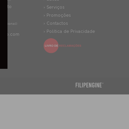
 Porto
› Serviços
› Promoções
 417
› Contactos
 nacional)
› Política de Privacidade
culo.com