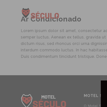
HOME
SUITES
Ar Condicionado
Lorem ipsum dolor sit amet, consectetur adip
semper luctus. Aenean ex tellus, gravida ut r
dictum risus, sed rhoncus orci urna dignissi
interdum commodo luctus. In hac habitasse 
Duis condimentum tincidunt tristique. Donec 
MOTEL SÉ
O Motel Sécu