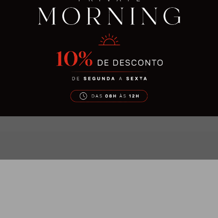
ia revigorante para
Lodares – Lousada,
nergias.
› Tel: (+351) 255 245
(chamada para rede fixa
09
›
reservas@motelse