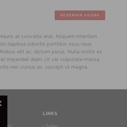
CONTACTOS
RESERVAR AGORA
 Mauris at convallis erat. Aliquam interdum
l dapibus lobortis porttitor, risus risus
inibus elit ac, dictum purus. Nulla mollis ex
at imperdiet diam. Ut vel vulputate massa.
ortis nec cursus ac, suscipit ut magna.
LINKS
l, 510
› Suites