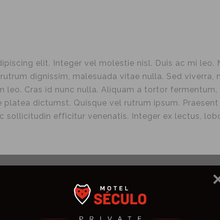
PREÇOS
SERVIÇOS
PERSONALIZAÇÃO
PROMOÇÕES
iscing elit. Integer vel molestie nisl. Duis ac mi leo.
utrum dignissim, malesuada vitae nulla. Sed viverra, nis
m leo. Cras id nunc nulla. Aliquam a tortor fermentum, f
platea dictumst. Quisque vel rutrum ipsum. Praesent 
sollicitudin efficitur venenatis. Integer ex lectus, lob
CULO
CONTACTOS
lo convida-o a desfrutar
› Rua de Santa Isabe