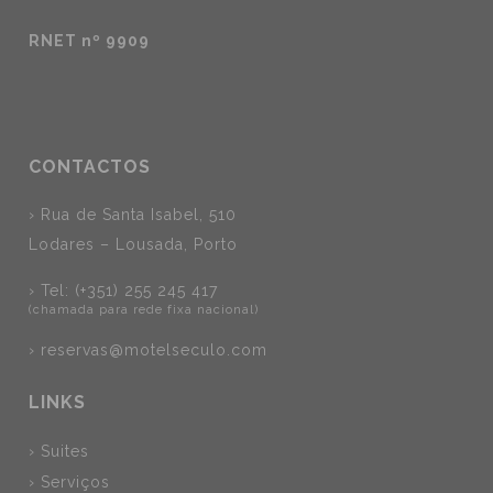
RNET nº 9909
CONTACTOS
› Rua de Santa Isabel, 510
Lodares – Lousada, Porto
› Tel: (+351) 255 245 417
(chamada para rede fixa nacional)
›
reservas@motelseculo.com
LINKS
› Suites
› Serviços