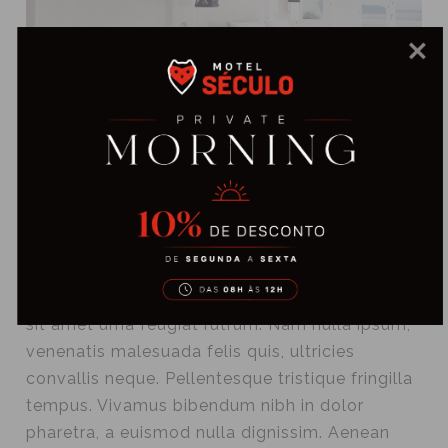
Special Guest Interview
Vivamus volutpat eros pulvinar velit laoreet, sit
amet egestas erat dignissim. Sed quis rutrum
tellus, sit amet viverra felis. Cras sagittis sem
sit amet urna feugiat rutrum. Nam nulla ipsum,
venenatis malesuada felis quis, ultricies
convallis neque. Pellentesque tristique fringilla
tempus. Vivamus bibendum nibh in dolor
pharetra, a euismod nulla dignissim. Aenean